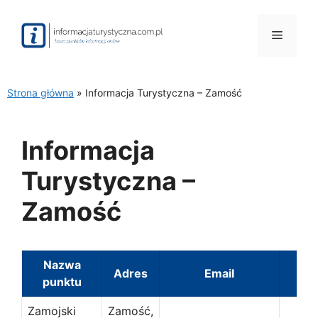
Przejdź
do
Menu
treści
Strona główna
»
Informacja Turystyczna – Zamość
Informacja
Turystyczna –
Zamość
Nazwa
Adres
Email
T
punktu
Zamojski
Zamość,