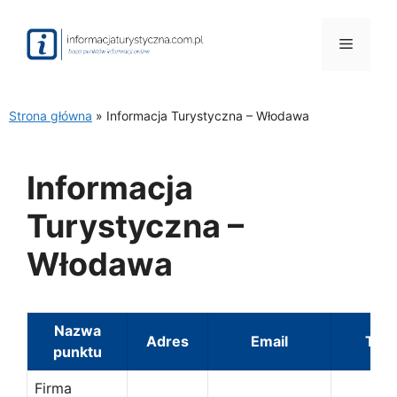
Przejdź
do
Menu
treści
Strona główna
»
Informacja Turystyczna – Włodawa
Informacja
Turystyczna –
Włodawa
Nazwa
Adres
Email
Tele
punktu
Firma