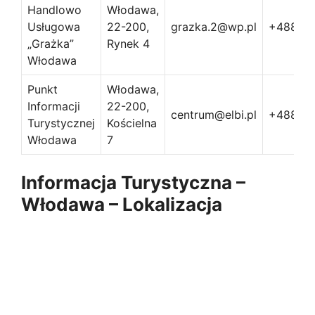
Handlowo
Włodawa,
Usługowa
22-200,
grazka.2@wp.pl
+48825
„Grażka”
Rynek 4
Włodawa
Punkt
Włodawa,
Informacji
22-200,
centrum@elbi.pl
+48825
Turystycznej
Kościelna
Włodawa
7
Informacja Turystyczna –
Włodawa – Lokalizacja